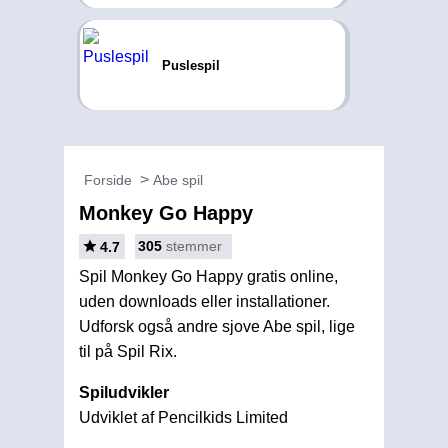
Puslespil
Forside
Abe spil
Monkey Go Happy
305
stemmer
4.7
Spil Monkey Go Happy gratis online,
uden downloads eller installationer.
Udforsk også andre sjove Abe spil, lige
til på Spil Rix.
Spiludvikler
Udviklet af Pencilkids Limited