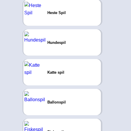
Heste Spil
Hundespil
Katte spil
Ballonspil