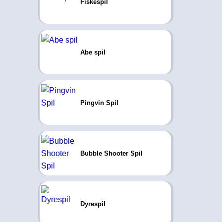
Fiskespil
Abe spil
Pingvin Spil
Bubble Shooter Spil
Dyrespil