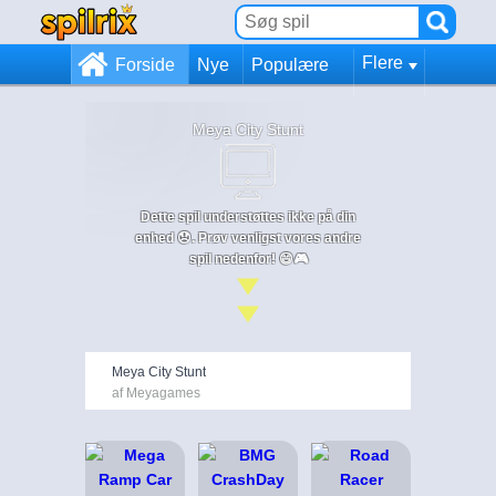
Flere
Forside
Nye
Populære
Meya City Stunt
Dette spil understøttes ikke på din
enhed 😞. Prøv venligst vores andre
spil nedenfor! 😄🎮
Meya City Stunt
af Meyagames