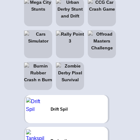
Drift Spil