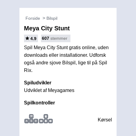
Forside
Bilspil
Meya City Stunt
607
stemmer
4.9
Spil Meya City Stunt gratis online, uden
downloads eller installationer. Udforsk
også andre sjove Bilspil, lige til på Spil
Rix.
Spiludvikler
Udviklet af Meyagames
Spilkontroller
W
Kørsel
A
S
D