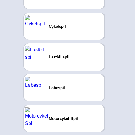
Cykelspil
Lastbil spil
Løbespil
Motorcykel Spil