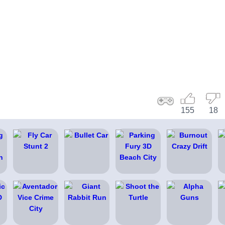
155
18