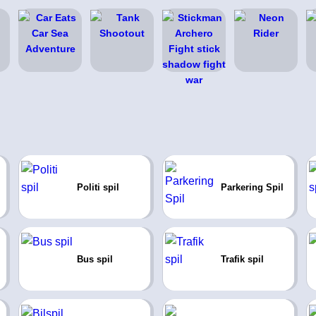
Politi spil
Parkering Spil
Bus spil
Trafik spil