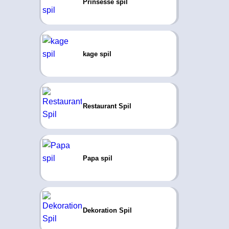
Prinsesse spil
kage spil
Restaurant Spil
Papa spil
Dekoration Spil