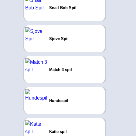
Snail Bob Spil
Sjove Spil
Match 3 spil
Hundespil
Katte spil