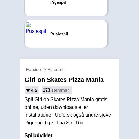
Pigespil
Puslespil
Forside
Pigespil
Girl on Skates Pizza Mania
173
stemmer
4.5
Spil Girl on Skates Pizza Mania gratis
online, uden downloads eller
installationer. Udforsk også andre sjove
Pigespil, lige til på Spil Rix.
Spiludvikler