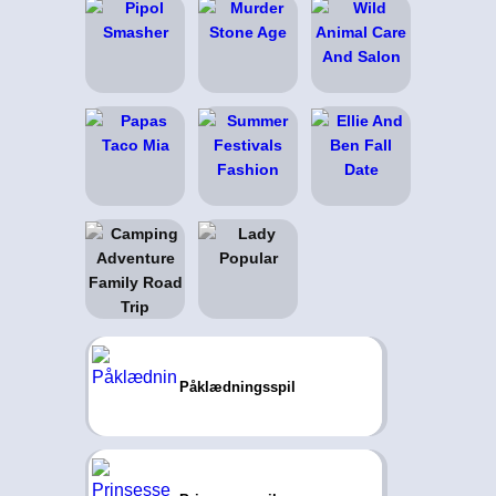
Påklædningsspil