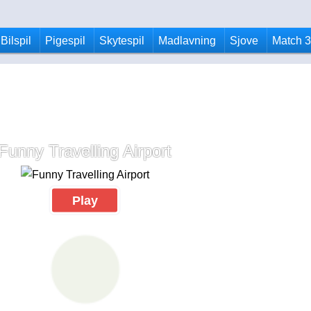
Bilspil
Pigespil
Skytespil
Madlavning
Sjove
Match 3
Funny Travelling Airport
Play