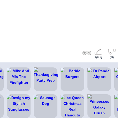
555
25