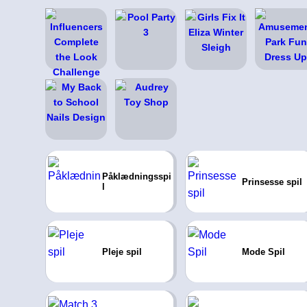
Påklædningsspi
Prinsesse spil
l
Pleje spil
Mode Spil