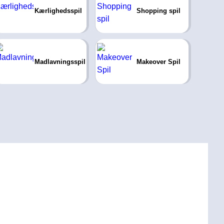
Kærlighedsspil
Shopping spil
Madlavningsspil
Makeover Spil