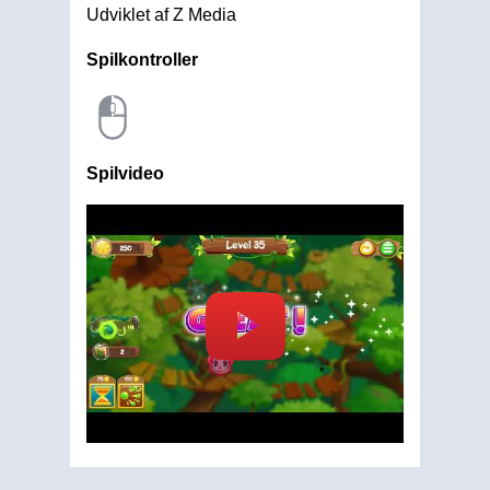
Udviklet af Z Media
Spilkontroller
Spilvideo