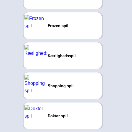
Frozen spil
Kærlighedsspil
Shopping spil
Doktor spil