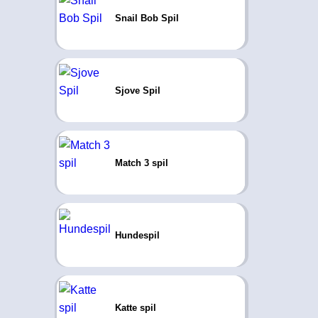
Snail Bob Spil
Sjove Spil
Match 3 spil
Hundespil
Katte spil