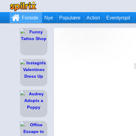
Forside
Nye
Populære
Action
Eventyrspil