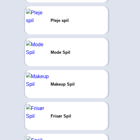
Pleje spil
Mode Spil
Makeup Spil
Frisør Spil