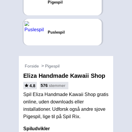
Pigespil
Puslespil
Forside
Pigespil
Eliza Handmade Kawaii Shop
576
stemmer
4.8
Spil Eliza Handmade Kawaii Shop gratis
online, uden downloads eller
installationer. Udforsk også andre sjove
Pigespil, lige til på Spil Rix.
Spiludvikler