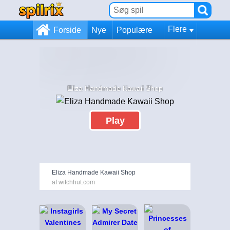
Flere
Forside
Nye
Populære
Eliza Handmade Kawaii Shop
Play
Eliza Handmade Kawaii Shop
af witchhut.com