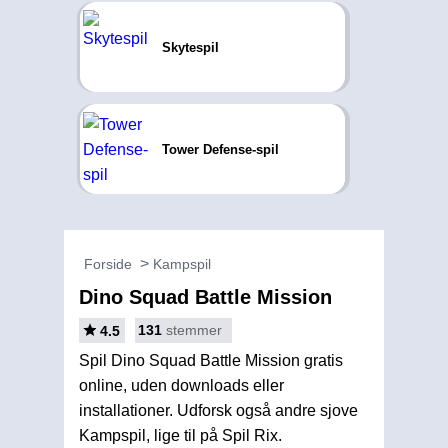
Skytespil
Tower Defense-spil
Forside
Kampspil
Dino Squad Battle Mission
131
stemmer
4.5
Spil Dino Squad Battle Mission gratis
online, uden downloads eller
installationer. Udforsk også andre sjove
Kampspil, lige til på Spil Rix.