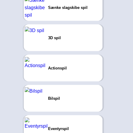
Sænke slagskibe spil
3D spil
Actionspil
Bilspil
Eventyrspil