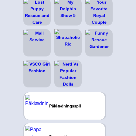
Påklædningsspil