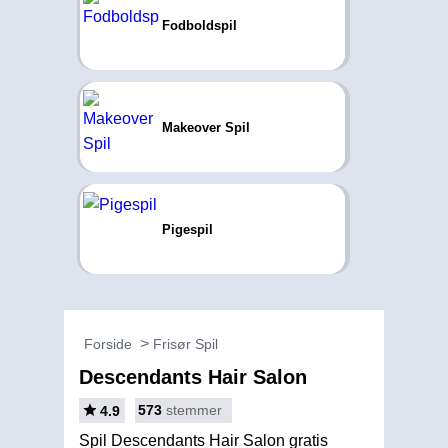
Fodboldspil
Makeover Spil
Pigespil
Forside
Frisør Spil
Descendants Hair Salon
573
stemmer
4.9
Spil Descendants Hair Salon gratis