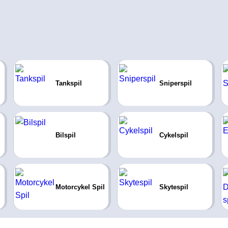
Tankspil
Sniperspil
Bilspil
Cykelspil
Motorcykel Spil
Skytespil