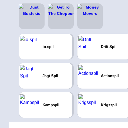
io-spil
Drift Spil
Jagt Spil
Actionspil
Kampspil
Krigsspil