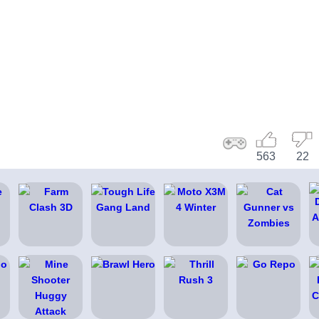
563
22