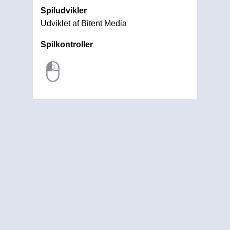
Spiludvikler
Udviklet af Bitent Media
Spilkontroller