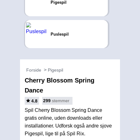
Pigespil
Puslespil
Forside
Pigespil
Cherry Blossom Spring
Dance
299
stemmer
4.8
Spil Cherry Blossom Spring Dance
gratis online, uden downloads eller
installationer. Udforsk også andre sjove
Pigespil, lige til på Spil Rix.