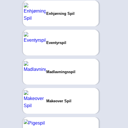
Enhjørning Spil
Eventyrspil
Madlavningsspil
Makeover Spil