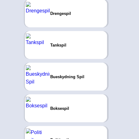
Drengespil
Tankspil
Bueskydning Spil
Boksespil