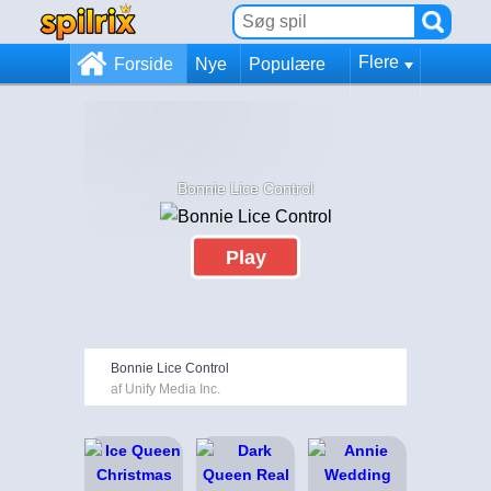
Flere
Forside
Nye
Populære
Bonnie Lice Control
Play
Bonnie Lice Control
af Unify Media Inc.