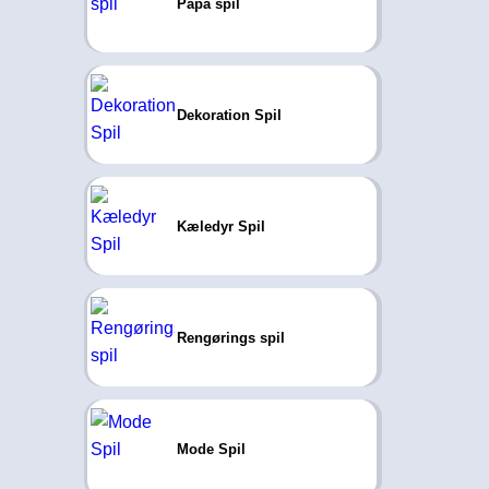
Papa spil
Dekoration Spil
Kæledyr Spil
Rengørings spil
Mode Spil