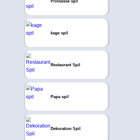
Prinsesse spil
kage spil
Restaurant Spil
Papa spil
Dekoration Spil