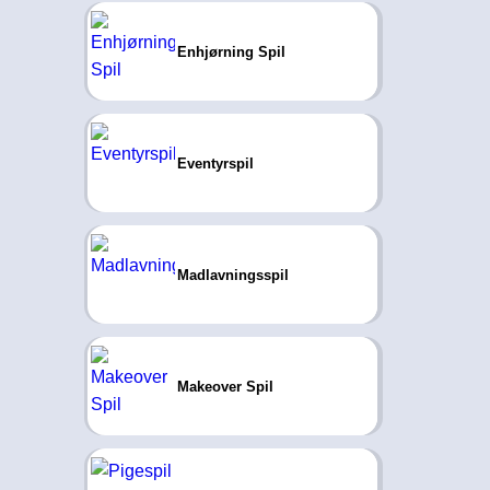
Enhjørning Spil
Eventyrspil
Madlavningsspil
Makeover Spil