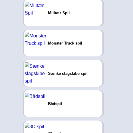
Militær Spil
Monster Truck spil
Sænke slagskibe spil
Bådspil