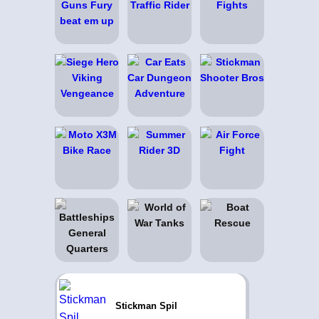
Stickman Spil