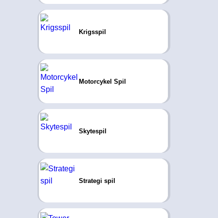
Krigsspil
Motorcykel Spil
Skytespil
Strategi spil