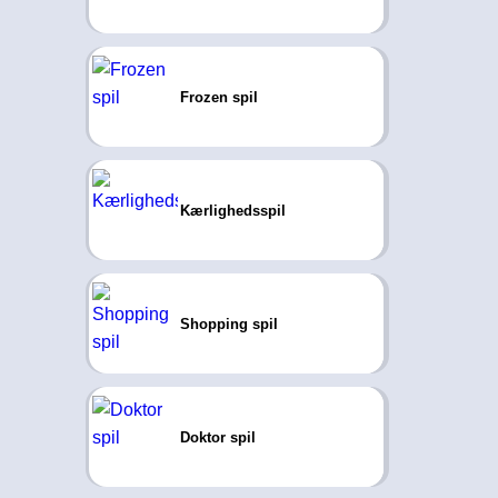
Frozen spil
Kærlighedsspil
Shopping spil
Doktor spil