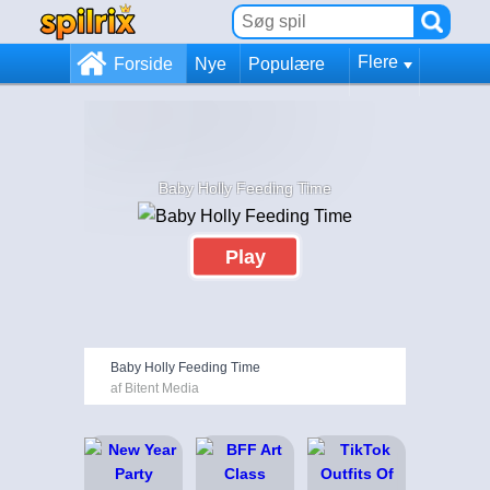
Flere
Forside
Nye
Populære
Baby Holly Feeding Time
Play
Baby Holly Feeding Time
af Bitent Media