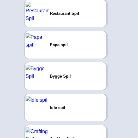
Restaurant Spil
Papa spil
Bygge Spil
Idle spil