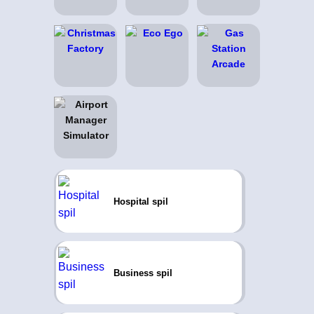
Hospital spil
Business spil