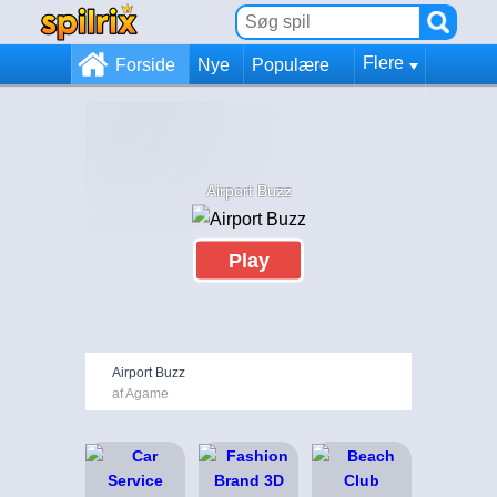
Flere
Forside
Nye
Populære
Airport Buzz
Play
Airport Buzz
af Agame