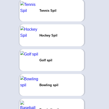
Tennis Spil
Hockey Spil
Golf spil
Bowling spil