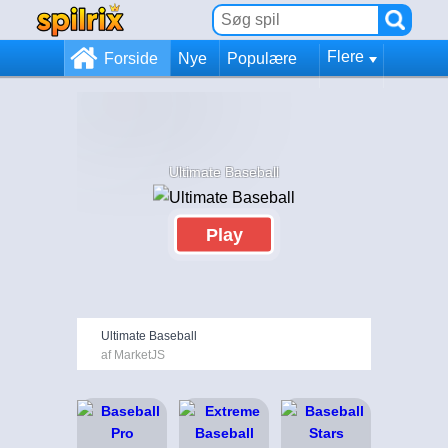
Flere
Forside
Nye
Populære
Ultimate Baseball
Play
Ultimate Baseball
af MarketJS