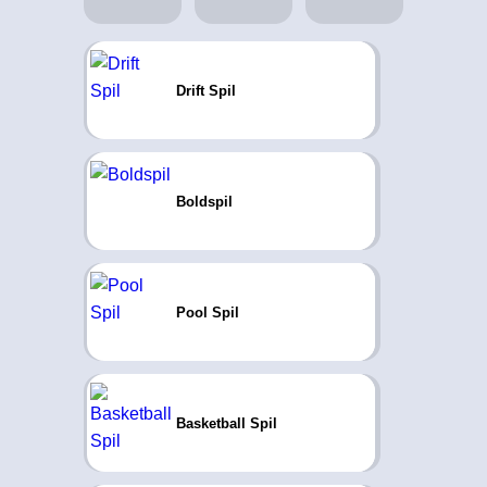
Drift Spil
Boldspil
Pool Spil
Basketball Spil