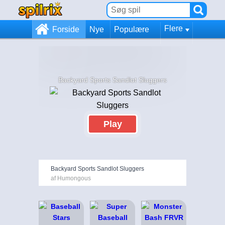
Flere
Forside
Nye
Populære
Backyard Sports Sandlot Sluggers
Play
Backyard Sports Sandlot Sluggers
af Humongous