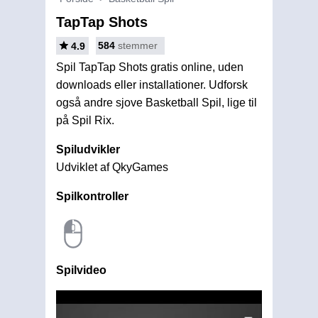
TapTap Shots
584
stemmer
4.9
Spil TapTap Shots gratis online, uden
downloads eller installationer. Udforsk
også andre sjove Basketball Spil, lige til
på Spil Rix.
Spiludvikler
Udviklet af QkyGames
Spilkontroller
Spilvideo