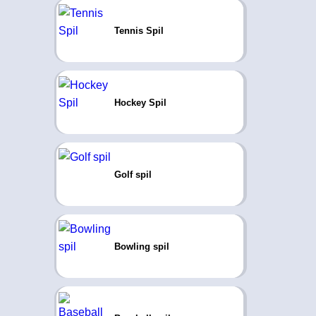
Tennis Spil
Hockey Spil
Golf spil
Bowling spil