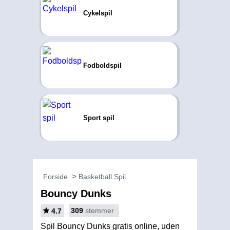
Cykelspil
Fodboldspil
Sport spil
Forside
Basketball Spil
Bouncy Dunks
309
stemmer
4.7
Spil Bouncy Dunks gratis online, uden