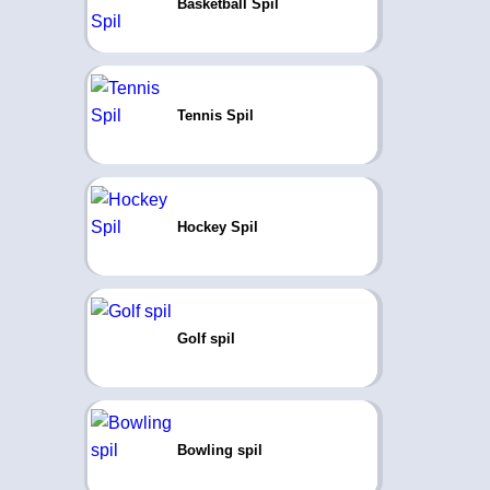
Basketball Spil
Tennis Spil
Hockey Spil
Golf spil
Bowling spil