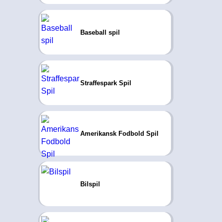
Baseball spil
Straffespark Spil
Amerikansk Fodbold Spil
Bilspil