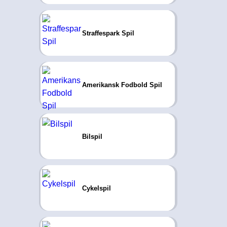
Straffespark Spil
Amerikansk Fodbold Spil
Bilspil
Cykelspil