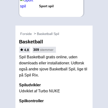
Sport spil
Forside
Basketball Spil
Basketball
309
stemmer
4.8
Spil Basketball gratis online, uden
downloads eller installationer. Udforsk
også andre sjove Basketball Spil, lige til
på Spil Rix.
Spiludvikler
Udviklet af Turbo NUKE
Spilkontroller