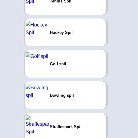
Tennis Spil
Hockey Spil
Golf spil
Bowling spil
Straffespark Spil