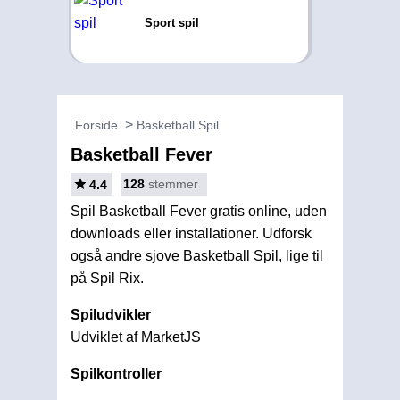
Sport spil
Forside
Basketball Spil
Basketball Fever
128
stemmer
4.4
Spil Basketball Fever gratis online, uden
downloads eller installationer. Udforsk
også andre sjove Basketball Spil, lige til
på Spil Rix.
Spiludvikler
Udviklet af MarketJS
Spilkontroller