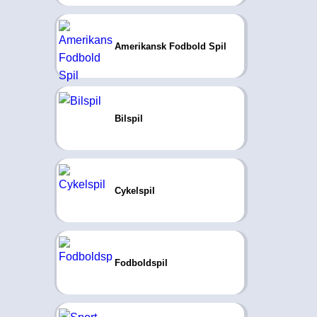
Amerikansk Fodbold Spil
Bilspil
Cykelspil
Fodboldspil