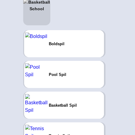
Boldspil
Pool Spil
Basketball Spil