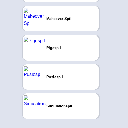
Makeover Spil
Pigespil
Puslespil
Simulationspil