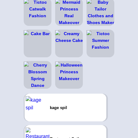
kage spil