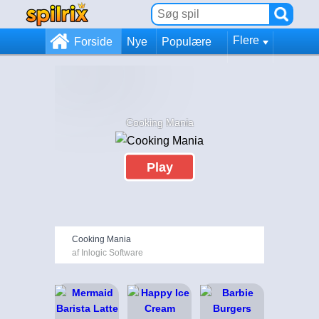
Flere
Forside
Nye
Populære
Cooking Mania
Play
Cooking Mania
af Inlogic Software