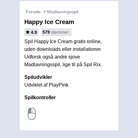
Forside
Madlavningsspil
Happy Ice Cream
579
stemmer
4.9
Spil Happy Ice Cream gratis online,
uden downloads eller installationer.
Udforsk også andre sjove
Madlavningsspil, lige til på Spil Rix.
Spiludvikler
Udviklet af PlayPink
Spilkontroller