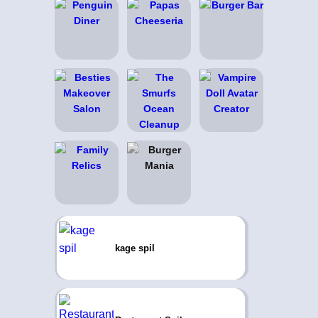
kage spil