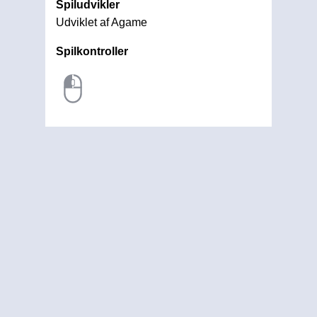
Spiludvikler
Udviklet af Agame
Spilkontroller