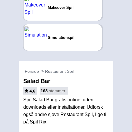
Makeover Spil
Simulationspil
Forside
Restaurant Spil
Salad Bar
168
stemmer
4.6
Spil Salad Bar gratis online, uden
downloads eller installationer. Udforsk
også andre sjove Restaurant Spil, lige til
på Spil Rix.