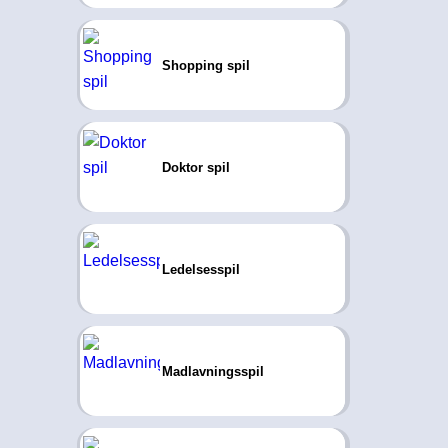
Shopping spil
Doktor spil
Ledelsesspil
Madlavningsspil