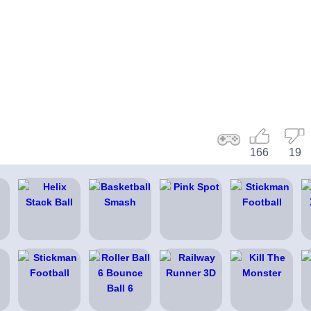
166
19