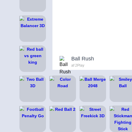
Ball Rush
af 2Play