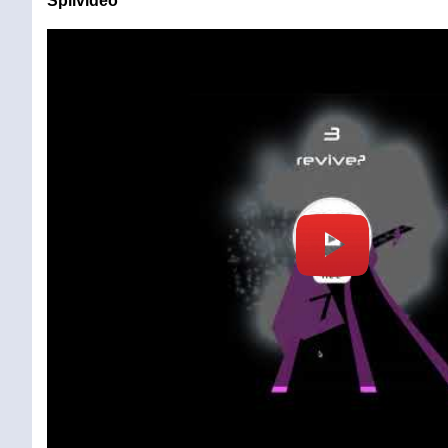
Spilvideo