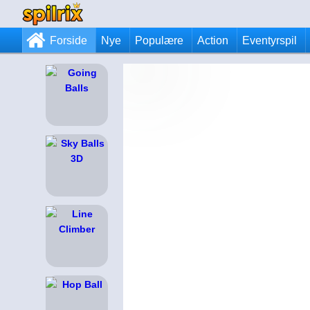
Forside
Nye
Populære
Action
Eventyrspil