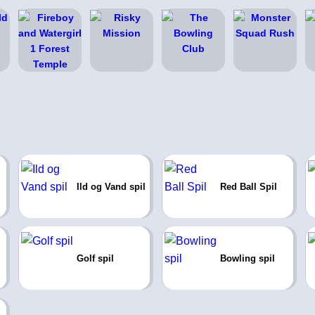
Ild og Vand spil
Red Ball Spil
Golf spil
Bowling spil