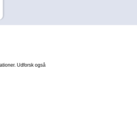
lationer. Udforsk også