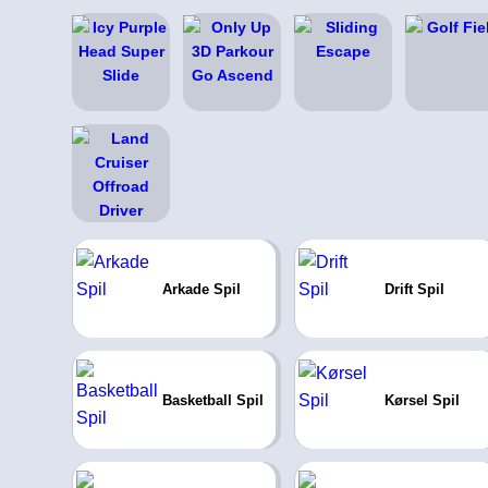
Arkade Spil
Drift Spil
Basketball Spil
Kørsel Spil