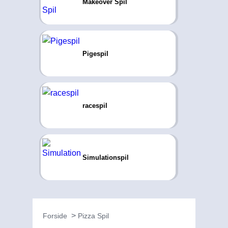
Makeover Spil
Pigespil
racespil
Simulationspil
Forside
Pizza Spil