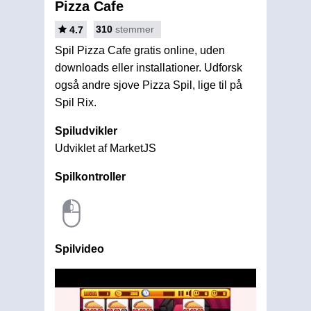
Pizza Cafe
310
stemmer
4.7
Spil Pizza Cafe gratis online, uden
downloads eller installationer. Udforsk
også andre sjove Pizza Spil, lige til på
Spil Rix.
Spiludvikler
Udviklet af MarketJS
Spilkontroller
Spilvideo