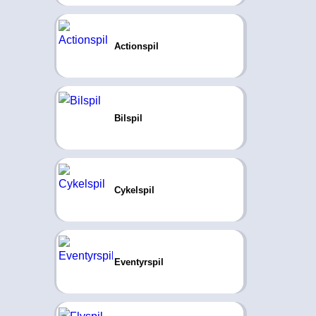
Actionspil
Bilspil
Cykelspil
Eventyrspil