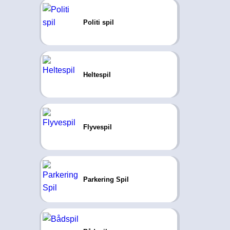
Politi spil
Heltespil
Flyvespil
Parkering Spil