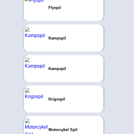
Flyspil
Kampspil
Kampspil
Krigsspil
Motorcykel Spil