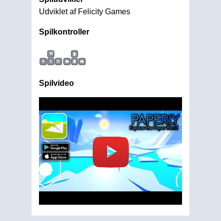
Udviklet af Felicity Games
Spilkontroller
W
A
S
D
Spilvideo