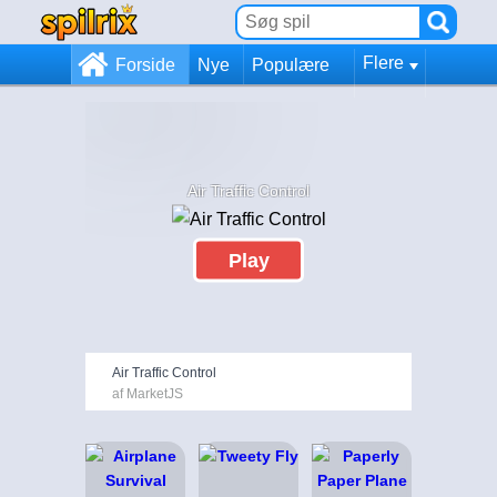
Flere
Forside
Nye
Populære
Air Traffic Control
Play
Air Traffic Control
af MarketJS