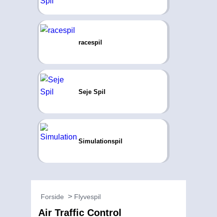
racespil
Seje Spil
Simulationspil
Forside
Flyvespil
Air Traffic Control