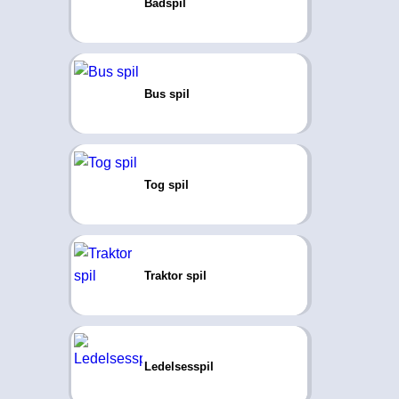
Bådspil
Bus spil
Tog spil
Traktor spil
Ledelsesspil