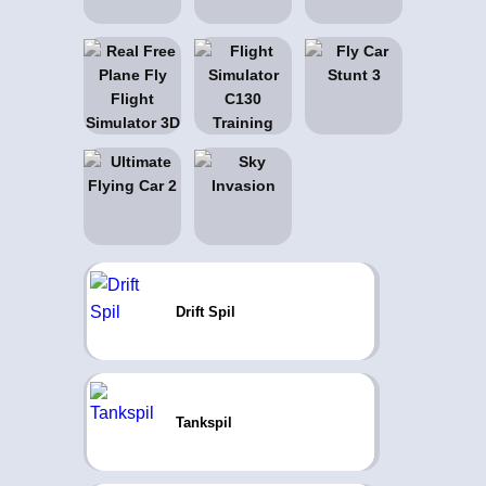
Drift Spil
Tankspil