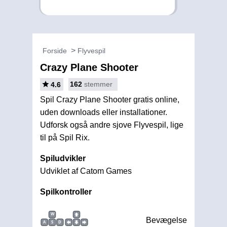
Forside
Flyvespil
Crazy Plane Shooter
162
stemmer
4.6
Spil Crazy Plane Shooter gratis online,
uden downloads eller installationer.
Udforsk også andre sjove Flyvespil, lige
til på Spil Rix.
Spiludvikler
Udviklet af Catom Games
Spilkontroller
W
Bevægelse
A
S
D