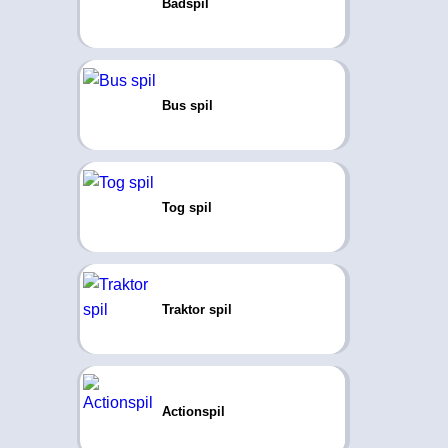
Bådspil
Bus spil
Tog spil
Traktor spil
Actionspil