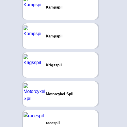
Kampspil
Kampspil
Krigsspil
Motorcykel Spil
racespil