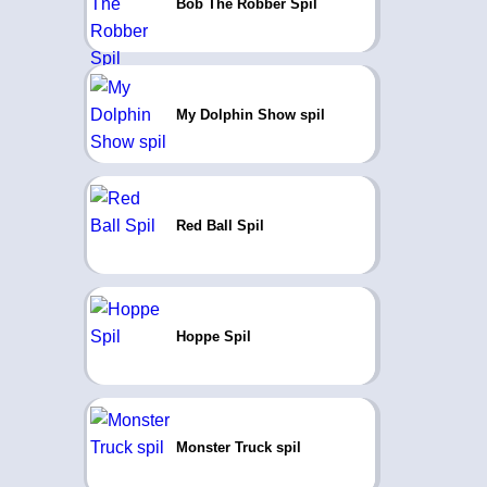
Bob The Robber Spil
My Dolphin Show spil
Red Ball Spil
Hoppe Spil
Monster Truck spil