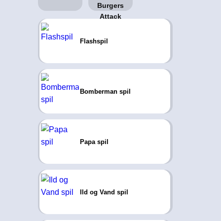
Flashspil
Bomberman spil
Papa spil
Ild og Vand spil