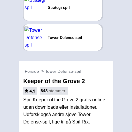
Strategi spil
Tower Defense-spil
Forside
Tower Defense-spil
Keeper of the Grove 2
848
stemmer
4.9
Spil Keeper of the Grove 2 gratis online,
uden downloads eller installationer.
Udforsk også andre sjove Tower
Defense-spil, lige til på Spil Rix.