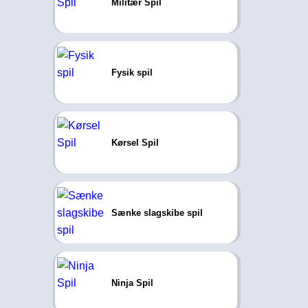
Militær Spil
Fysik spil
Kørsel Spil
Sænke slagskibe spil
Ninja Spil