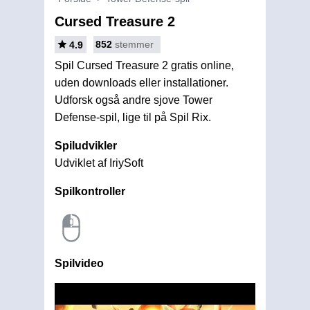
Cursed Treasure 2
852
stemmer
4.9
Spil Cursed Treasure 2 gratis online,
uden downloads eller installationer.
Udforsk også andre sjove Tower
Defense-spil, lige til på Spil Rix.
Spiludvikler
Udviklet af IriySoft
Spilkontroller
Spilvideo