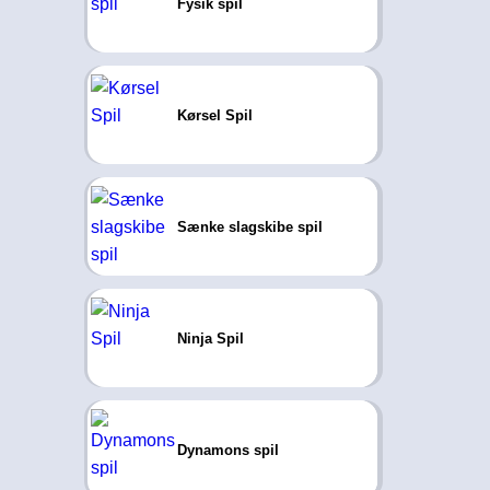
Fysik spil
Kørsel Spil
Sænke slagskibe spil
Ninja Spil
Dynamons spil