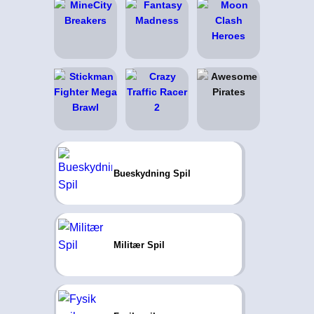
Bueskydning Spil
Militær Spil