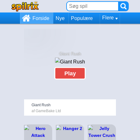
Flere
Forside
Nye
Populære
Giant Rush
Play
Giant Rush
af GameBake Ltd