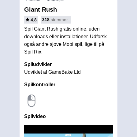
Giant Rush
318
stemmer
4.8
Spil Giant Rush gratis online, uden
downloads eller installationer. Udforsk
også andre sjove Mobilspil, lige til på
Spil Rix.
Spiludvikler
Udviklet af GameBake Ltd
Spilkontroller
Spilvideo