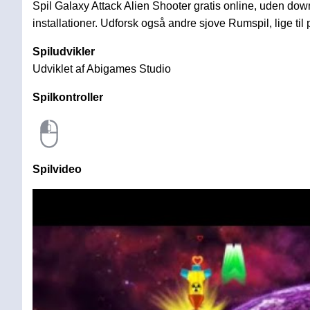
Spil Galaxy Attack Alien Shooter gratis online, uden dow
installationer. Udforsk også andre sjove Rumspil, lige til 
Spiludvikler
Udviklet af Abigames Studio
Spilkontroller
Spilvideo