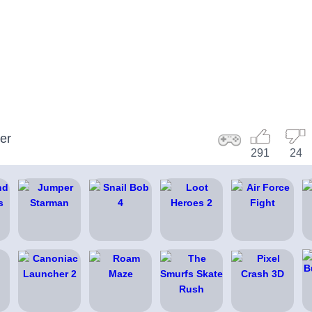
er
291
24