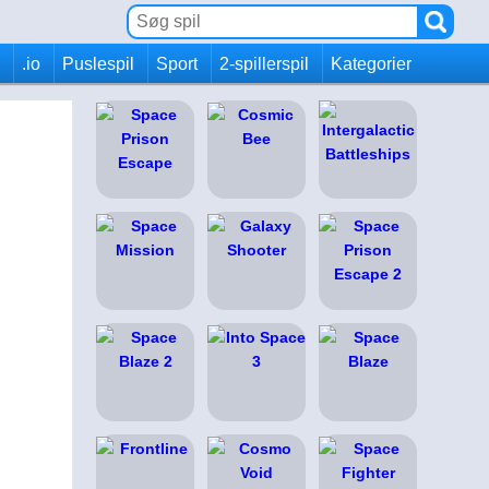
.io
Puslespil
Sport
2-spillerspil
Kategorier