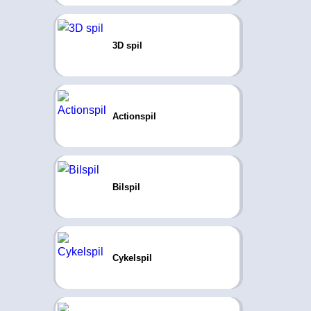
3D spil
Actionspil
Bilspil
Cykelspil