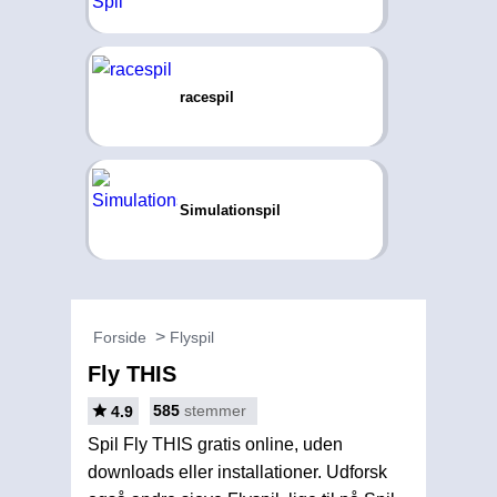
racespil
Simulationspil
Forside
Flyspil
Fly THIS
585
stemmer
4.9
Spil Fly THIS gratis online, uden
downloads eller installationer. Udforsk