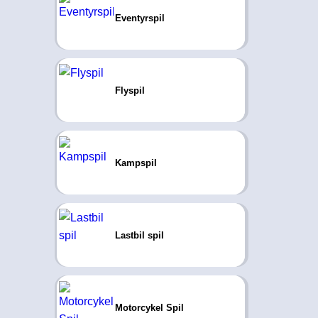
Eventyrspil
Flyspil
Kampspil
Lastbil spil
Motorcykel Spil