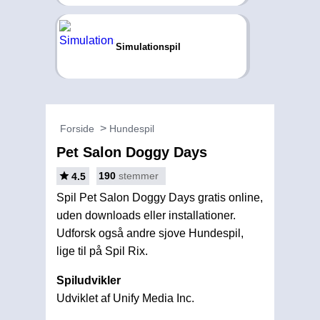
Simulationspil
Forside
Hundespil
Pet Salon Doggy Days
190
stemmer
4.5
Spil Pet Salon Doggy Days gratis online,
uden downloads eller installationer.
Udforsk også andre sjove Hundespil,
lige til på Spil Rix.
Spiludvikler
Udviklet af Unify Media Inc.