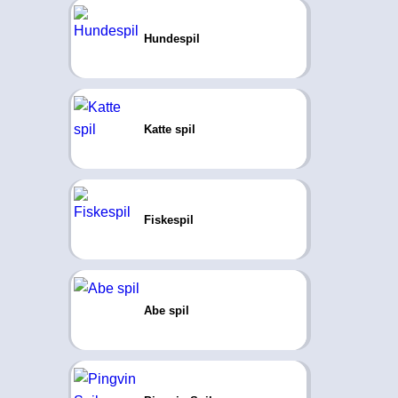
Hundespil
Katte spil
Fiskespil
Abe spil