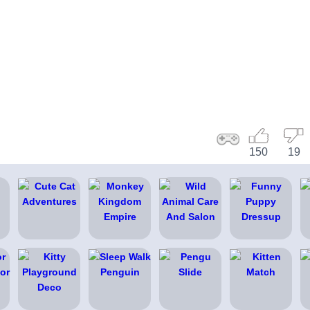
150
19