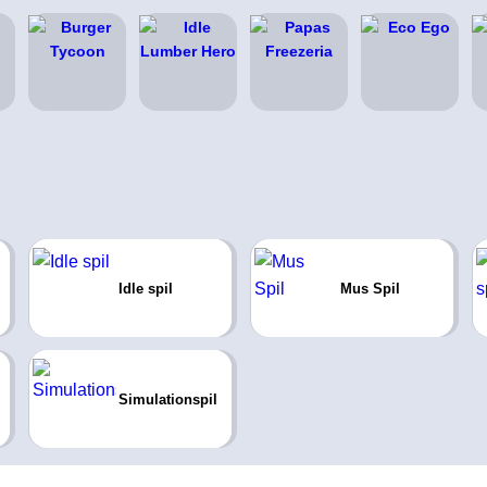
Idle spil
Mus Spil
Simulationspil