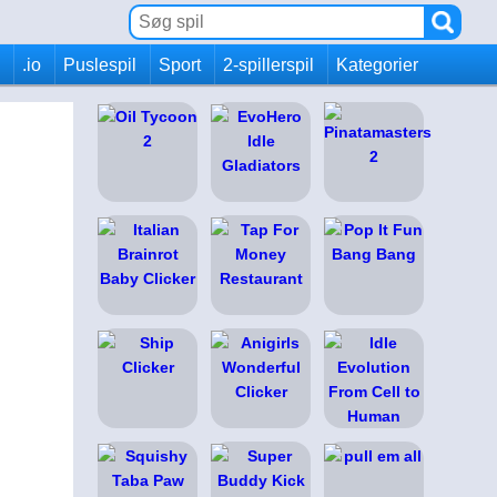
.io
Puslespil
Sport
2-spillerspil
Kategorier