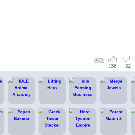
156
22