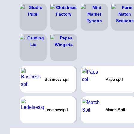
Business spil
Papa spil
Ledelsesspil
Match Spil