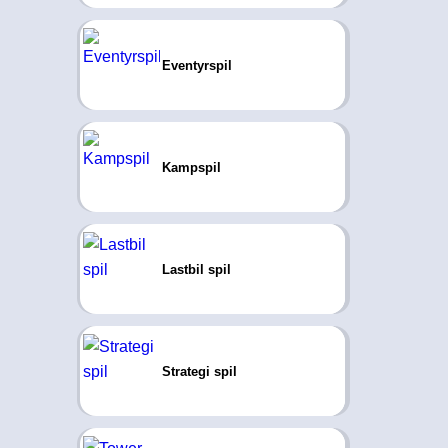
Eventyrspil
Kampspil
Lastbil spil
Strategi spil