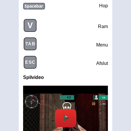
Spacebar
Hop
V
Ram
TAB
Menu
ESC
Afslut
Spilvideo