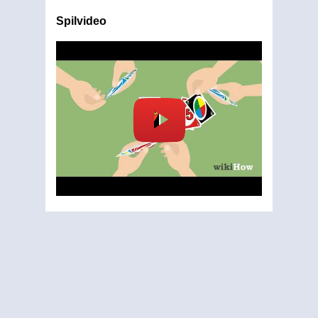
Spilvideo