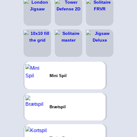
Mini Spil
Brætspil