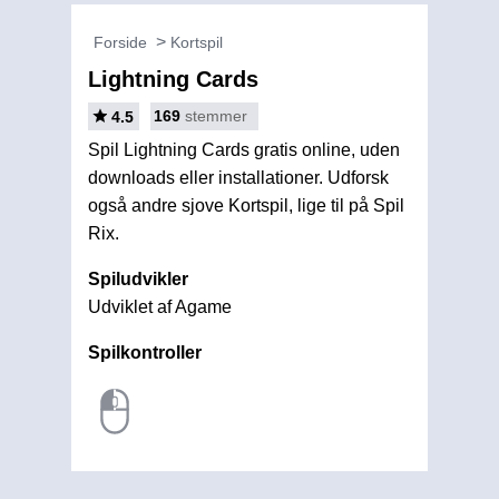
Forside
Kortspil
Lightning Cards
169
stemmer
4.5
Spil Lightning Cards gratis online, uden
downloads eller installationer. Udforsk
også andre sjove Kortspil, lige til på Spil
Rix.
Spiludvikler
Udviklet af Agame
Spilkontroller