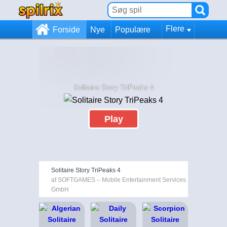
Flere
Forside
Nye
Populære
Solitaire Story TriPeaks 4
Play
Solitaire Story TriPeaks 4
af SOFTGAMES – Mobile Entertainment Services
GmbH