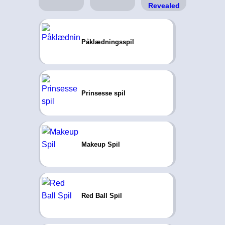
Påklædningsspil
Prinsesse spil
Makeup Spil
Red Ball Spil