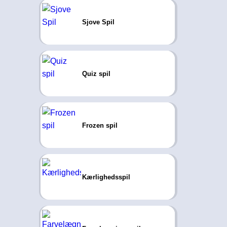
Sjove Spil
Quiz spil
Frozen spil
Kærlighedsspil