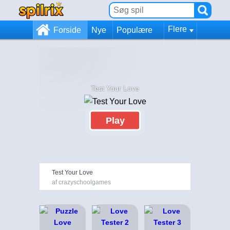
Flere
Forside
Nye
Populære
Test Your Love
Play
Test Your Love
af crazyschoolgames